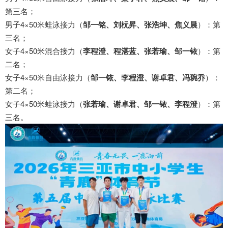
第三名；
男子4×50米蛙泳接力（
邹一铭、刘杬昇、张浩坤、焦义晨
）：第
三名；
女子4×50米混合接力（
李程澄、程湛蓝、张若瑜、邹一铱
）：第
二名；
女子4×50米自由泳接力（
邹一铱、李程澄、谢卓君、冯琬乔
）：
第二名；
女子4×50米蛙泳接力（
张若瑜、谢卓君、邹一铱、李程澄
）：第
三名。