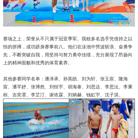
赛场之上，荣誉从不只属于冠亚季军。我校多名选手凭借持之以
恒的拼搏，成功跻身赛事前八。他们在泳池中劈波斩浪、奋勇争
先，不断突破自我，用坚持与努力勇夺佳绩，充分展现了昂扬向
上的精神面貌和优秀的体育素养。
其他参赛同学名单：潘泽承、孙英皓、刘为轩、张玉宸、隆海
宸、潘芊妤、张博然、刘恒宇、胡海泰、刘思达、李思沅、李秉
桓、吉奕霏、李芷汀、谢依霖、刘炳赫、钱虹宇、沈子淇。