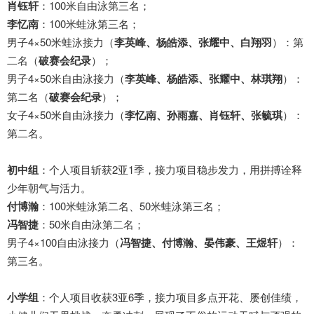
肖钰轩
：100米自由泳第三名；
李忆南
：100米蛙泳第三名；
男子4×50米蛙泳接力（
李英峰、杨皓添、张耀中、白翔羽
）：第
二名（
破赛会纪录
）；
男子4×50米自由泳接力（
李英峰、杨皓添、张耀中、林琪翔
）：
第二名（
破赛会纪录
）；
女子4×50米自由泳接力（
李忆南、孙雨嘉、肖钰轩、张毓琪
）：
第二名。
初中组
：个人项目斩获2亚1季，接力项目稳步发力，用拼搏诠释
少年朝气与活力。
付博瀚
：100米蛙泳第二名、50米蛙泳第三名；
冯智捷
：50米自由泳第二名；
男子4×100自由泳接力（
冯智捷、付博瀚、晏伟豪、王煜轩
）：
第三名。
小学组
：个人项目收获3亚6季，接力项目多点开花、屡创佳绩，