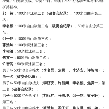
小健儿们无畏挑战、奋勇冲刺，展现了不俗的运动天赋与顽强的
拼搏精神。
邹一铱
：100米仰泳第二名（
破赛会纪录
）、100米自由泳第三
名；
李名熙
：100米自由泳第二名（
破赛会纪录
），50米自由泳第三
名；
邹一铭
：100米自由泳第三名；
张浩坤
：100米蝶泳第三名；
李程澄
：50米蝶泳第三名；
焦贯一
：50米自由泳第二名；
许智闻
：50米蝶泳第三名；
男子4×50米混合泳接力（
李名熙、焦贯一、李济安、许智闻
）：
第一名（
破赛会纪录
）；
男子4×50米自由泳接力（
李济安、许智闻、李名熙、焦贯一
）第
二名（
破赛会纪录
）；
男子4×50米混合泳接力（
刘杬昇、张浩坤、邹一铭、梁子轩
）：
第三名；
男子4×50米自由泳接力（
张浩坤、梁子轩、焦义晨、邹一铭
）：