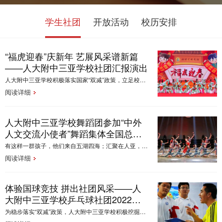
学生社团
开放活动
校历安排
“福虎迎春”庆新年 艺展风采谱新篇
——人大附中三亚学校社团汇报演出
人大附中三亚学校积极落实国家“双减”政策，立足校情学情，开展了丰富多彩的社团活动。2021年12月28日下午，在这辞旧迎新的美好时刻，师生们欢聚一堂，举办社团汇报演出暨“福虎迎春”庆新年活动。
阅读详细
人大附中三亚学校舞蹈团参加“中外
人文交流小使者”舞蹈集体全国总展
示
有这样一群孩子，他们来自五湖四海；汇聚在人亚，踏上逐梦的开始！
阅读详细
体验国球竞技 拼出社团风采——人
大附中三亚学校乒乓球社团2022
年“迎新杯”乒乓球赛
为稳步落实“双减”政策，人大附中三亚学校积极挖掘潜力，发展国球运动，提高竞技技能，培养合作精神，丰富学生的校园文化生活，营造健康向上的校园体育文化氛围，学校统一规划，以学生组织，专人指导的方式，1月4日，校乒乓球中心落成，乒乓球社团举行2022年“迎新杯”乒乓球赛。