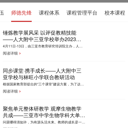
伍
师德先锋
课程体系
课程管理平台
校本课程
锤炼教学展风采 以评促教精技能
——人大附中三亚学校举办2023年
三亚市高中英语课堂教学评比暨观摩
4月11日-13日，由三亚市教育研究培训院主办，人大附中三亚学校承办的三亚市高中英语课堂教学评比活动如期举行。
培训活动
阅读详细
同步课堂·携手成长——人大附中三
亚学校与林旺小学联合教研活动
根据国家教育部提出的“三个课堂”建设方案，为了达到教育部提出的促进教育公平和均衡发展，共享名师资源，促进教师专业发展，满足个性化发展和高质量教育的要求，结合我校在师资力量、硬件条件的自身优势，在教育信息化2.0行动计划的推进下，本学期，我校携手海棠区林旺小学开展了“同步课堂”活动。
阅读详细
聚焦单元整体研教学 观摩生物教学
共成——三亚市中学生物学科大单元
整体教学展示暨观摩培训活动
问渠哪得清如许，为有源头活水来。教师的成长是一个不断的交流和学习的过程，为落实大单元教学课程理念，2021年12月9日——11日，由教培院主办，人大附中三亚学校承办，“雁领天涯”共同体教师及陈坤中学生物卓越教师工作室的组织和参与下，开展了为期两天半的单元整体教学展示暨观摩培训活动。